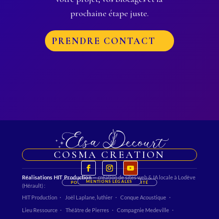
prochaine étape juste.
PRENDRE CONTACT
COSMA CREATION
Réalisations HIT Production
— création de sites web & IA locale à Lodève
MENTIONS LÉGALES
POLITIQUE DE CONFIDENTIALITÉ
(Hérault) :
HIT Production
Joël Laplane, luthier
Conque Acoustique
Lieu Ressource
Théâtre de Pierres
Compagnie Medeville