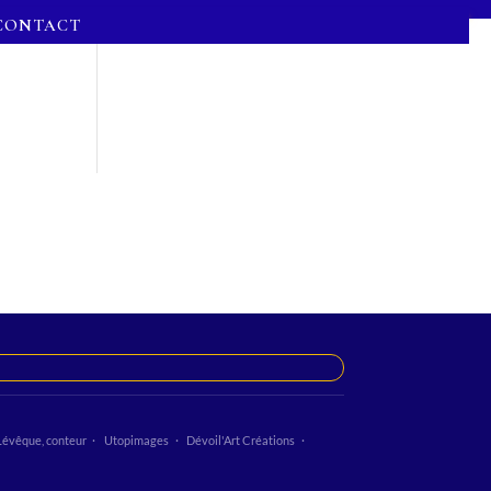
CONTACT
Lévêque, conteur
Utopimages
Dévoil'Art Créations