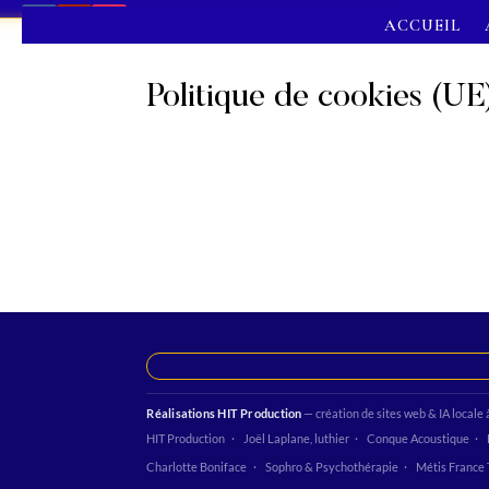
ACCUEIL
Politique de cookies (UE
Réalisations HIT Production
— création de sites web & IA locale 
HIT Production
Joël Laplane, luthier
Conque Acoustique
Charlotte Boniface
Sophro & Psychothérapie
Métis France