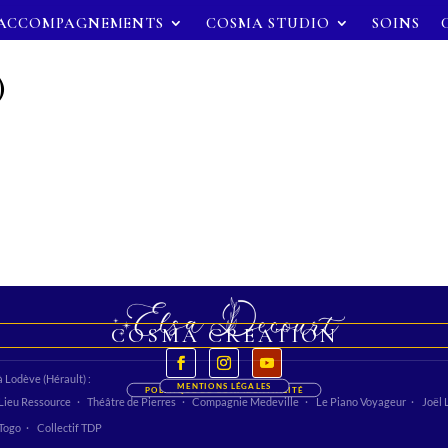
ACCOMPAGNEMENTS
COSMA STUDIO
SOINS
)
COSMA CREATION
à Lodève (Hérault) :
MENTIONS LÉGALES
POLITIQUE DE CONFIDENTIALITÉ
Lieu Ressource
Théâtre de Pierres
Compagnie Medeville
Le Piano Voyageur
Joël 
 Togo
Collectif TDP