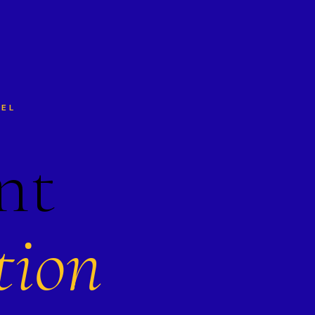
NEL
nt
ion