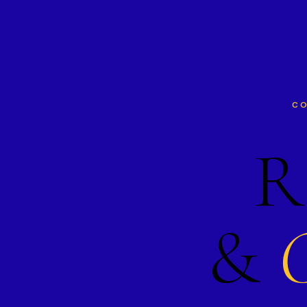
CO
R
&