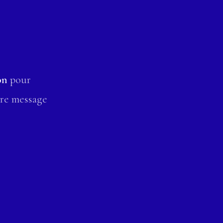
on
pour
tre message