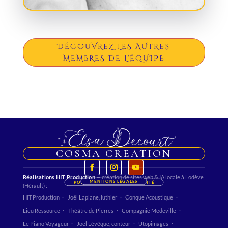
DÉCOUVREZ LES AUTRES
MEMBRES DE L'ÉQUIPE
COSMA CREATION
Réalisations HIT Production
— création de sites web & IA locale à Lodève
MENTIONS LÉGALES
POLITIQUE DE CONFIDENTIALITÉ
(Hérault) :
HIT Production
Joël Laplane, luthier
Conque Acoustique
Lieu Ressource
Théâtre de Pierres
Compagnie Medeville
Le Piano Voyageur
Joël Lévêque, conteur
Utopimages